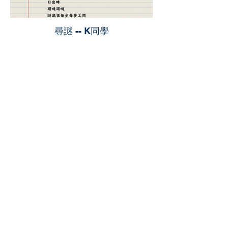
尋謎 -- K同學
【多讀】
TORead
Toronto, Ontario, Canada.
hello@toreadbooks.com
Where our books dwell:
TORead at Van.Y